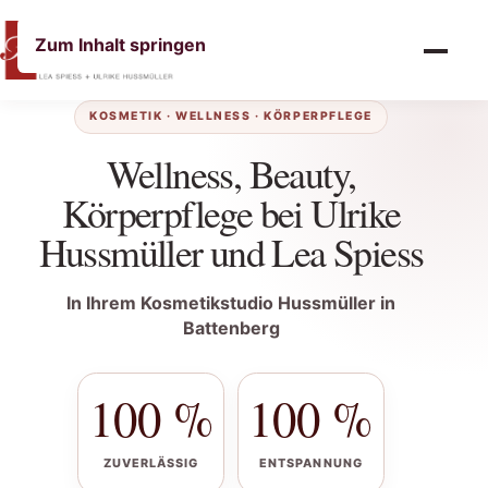
Menü öffne
Zum Inhalt springen
Ihre persönliche Auszeit in Bat
KOSMETIK · WELLNESS · KÖRPERPFLEGE
Wellness, Beauty,
Körperpflege bei Ulrike
Hussmüller und Lea Spiess
In Ihrem Kosmetikstudio Hussmüller in
Battenberg
100
%
100
%
ZUVERLÄSSIG
ENTSPANNUNG